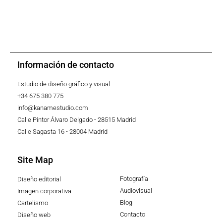
Imagen corporati
Diseño editorial
Diseño web
Ilustración / Animación
Información de contacto
Estudio de diseño gráfico y visual
+34 675 380 775
info@kanamestudio.com
Calle Pintor Álvaro Delgado - 28515 Madrid
Calle Sagasta 16 - 28004 Madrid
Site Map
Fotografía
Diseño editorial
Audiovisual
Imagen corporativa
Blog
Cartelismo
Contacto
Diseño web